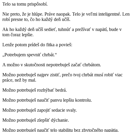
Telo sa tomu prispôsobí.
Nie preto, že je hlúpe. Práve naopak. Telo je veľmi inteligentné. Len
robí presne to, čo ho každý deň učíš.
Ak ho každý deň učíš sedieť, tuhnúť a prežívať v napätí, bude v
tom čoraz lepšie.
Lenže potom prídeš do fitka a povieš:
„Potrebujem spevniť chrbát.“
A možno v skutočnosti nepotrebuješ začať chrbátom.
Možno potrebuješ najprv zistiť, prečo tvoj chrbát musí robiť viac
práce, než by mal.
Možno potrebuješ rozhýbať bedrá.
Možno potrebuješ naučiť panvu lepšiu kontrolu.
Možno potrebuješ zapojiť sedacie svaly.
Možno potrebuješ zlepšiť dýchanie.
Možno potrebuješ naučiť telo stabilitu bez zbytočného napätia.