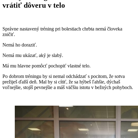
vrátiť dôveru v telo
Správne nastavený tréning pri bolestiach chrbta nemá človeka
zničiť.
Nemá ho doraziť.
Nemá mu ukázať, aký je slabý.
Má mu hlavne pomôcť pochopiť vlastné telo.
Po dobrom tréningu by si nemal odchádzať s pocitom, že sotva
prežiješ ďalší deň. Mal by si cítiť, že sa hýbeš ľahšie, dýchaš
voľnejšie, stojíš pevnejšie a máš väčšiu istotu v bežných pohyboch.