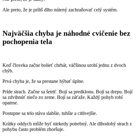
Ale preto, že je príliš dlho nútený zachraňovať celý systém.
Najväčšia chyba je náhodné cvičenie bez
pochopenia tela
Keď človeka začne bolieť chrbát, väčšinou urobí jednu z dvoch
chýb.
Prvá chyba je, že sa prestane hýbať úplne.
Príde strach. Začne sa šetriť. Bojí sa predklonu. Bojí sa drepu. Bojí
sa zdvihnúť niečo zo zeme. Bojí sa záťaže. Každý pohyb robí
opatrne.
Postupne sa telo stáva slabšie, tuhšie a citlivejšie.
Krátky oddych môže byť niekedy potrebný. Ale dlhodobý strach z
pohybu často problém zhoršuje.