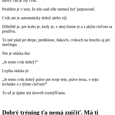
mŕtvy ťah je zlý cvik.
Problém je v tom, že telo naň ešte nemusí byť pripravené.
Cvik nie je automaticky dobrý alebo zlý.
Dôležité je, pre koho je, kedy je, v akej forme je a s akým cieľom sa
používa.
To isté platí pri drepe, predklone, tlakoch, cvikoch na brucho aj pri
strečingu.
Nie je otázka iba:
„Je tento cvik dobrý?“
Lepšia otázka je:
„Je tento cvik dobrý práve pre tvoje telo, práve teraz, v tejto
technike a s týmto cieľom?“
To už je úplne iná úroveň rozmýšľania.
Dobrý tréning ťa nemá zničiť. Má ti