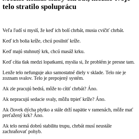
telo stratilo spoluprácu
Veľa ľudí si myslí, že keď ich bolí chrbát, musia cvičiť chrbát.
Keď ich bolia kríže, chcú posilniť kríže.
Keď majú stuhnutý krk, chcú masáž krku.
Keď cítia tlak medzi lopatkami, myslia si, že problém je presne tam.
Lenže telo nefunguje ako samostatné diely v sklade. Telo nie je
zoznam svalov. Telo je prepojený systém.
Ak zle pracujú bedrá, môže to cítiť chrbát? Áno.
Ak nepracujú sedacie svaly, môžu trpieť kríže? Áno.
Ak človek dýcha plytko a stále drží napätie v ramenách, môže mať
preťažený krk? Áno.
Ak telo nemá dobrú stabilitu trupu, chrbát musí neustále
zachraňovať pohyb.