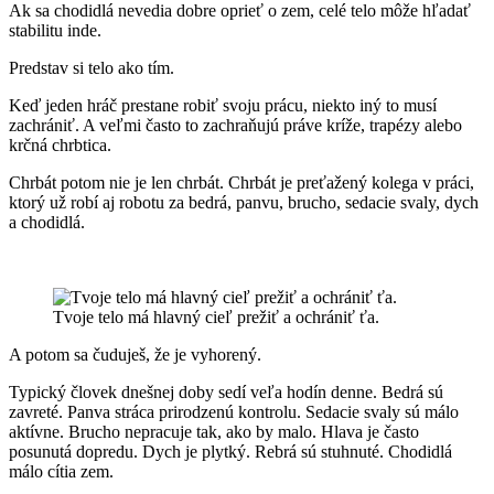
Ak sa chodidlá nevedia dobre oprieť o zem, celé telo môže hľadať
stabilitu inde.
Predstav si telo ako tím.
Keď jeden hráč prestane robiť svoju prácu, niekto iný to musí
zachrániť. A veľmi často to zachraňujú práve kríže, trapézy alebo
krčná chrbtica.
Chrbát potom nie je len chrbát. Chrbát je preťažený kolega v práci,
ktorý už robí aj robotu za bedrá, panvu, brucho, sedacie svaly, dych
a chodidlá.
Tvoje telo má hlavný cieľ prežiť a ochrániť ťa.
A potom sa čuduješ, že je vyhorený.
Typický človek dnešnej doby sedí veľa hodín denne. Bedrá sú
zavreté. Panva stráca prirodzenú kontrolu. Sedacie svaly sú málo
aktívne. Brucho nepracuje tak, ako by malo. Hlava je často
posunutá dopredu. Dych je plytký. Rebrá sú stuhnuté. Chodidlá
málo cítia zem.