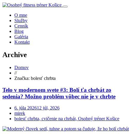
O mne
Služby
Cenník
Blog
Galéria
Kontakt
Archive
Domov
//
Značka:
bolesť chrbta
Telo v modernom svete #3: Bolí ťa chrbát zo
sedenia? Možno problém vôbec nie je v chrbte
6. júla 2026
12 júl, 2026
mirek
bolesť chrbta, cvičenie na chrbát, Osobný tréner Košice