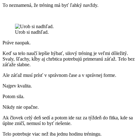
To neznamená, že tréning má byť ľahký navždy.
Urob si nadhľad.
Práve naopak.
Keď sa telo naučí lepšie hýbať, silový tréning je veľmi dôležitý.
Svaly, šľachy, kĺby aj chrbtica potrebujú primeranú záťaž. Telo bez
záťaže slabne.
Ale záťaž musí prísť v správnom čase a v správnej forme.
Najprv kvalita.
Potom sila.
Nikdy nie opačne.
Ak človek celý deň sedí a potom ide raz za týždeň do fitka, kde sa
úplne zničí, nemusí to byť riešenie.
Telo potrebuje viac než iba jednu hodinu tréningu.