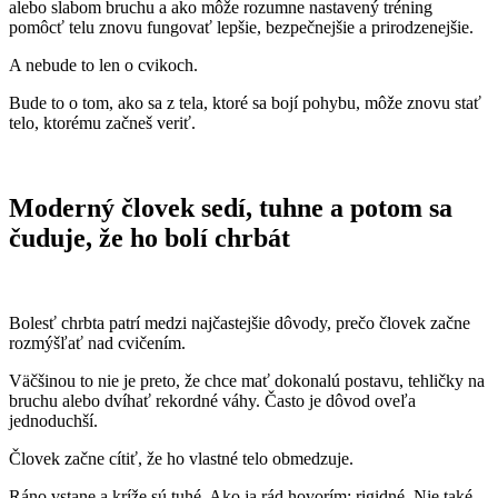
alebo slabom bruchu a ako môže rozumne nastavený tréning
pomôcť telu znovu fungovať lepšie, bezpečnejšie a prirodzenejšie.
A nebude to len o cvikoch.
Bude to o tom, ako sa z tela, ktoré sa bojí pohybu, môže znovu stať
telo, ktorému začneš veriť.
Moderný človek sedí, tuhne a potom sa
čuduje, že ho bolí chrbát
Bolesť chrbta patrí medzi najčastejšie dôvody, prečo človek začne
rozmýšľať nad cvičením.
Väčšinou to nie je preto, že chce mať dokonalú postavu, tehličky na
bruchu alebo dvíhať rekordné váhy. Často je dôvod oveľa
jednoduchší.
Človek začne cítiť, že ho vlastné telo obmedzuje.
Ráno vstane a kríže sú tuhé. Ako ja rád hovorím: rigidné. Nie také