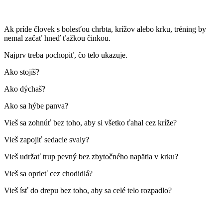
Ak príde človek s bolesťou chrbta, krížov alebo krku, tréning by
nemal začať hneď ťažkou činkou.
Najprv treba pochopiť, čo telo ukazuje.
Ako stojíš?
Ako dýchaš?
Ako sa hýbe panva?
Vieš sa zohnúť bez toho, aby si všetko ťahal cez kríže?
Vieš zapojiť sedacie svaly?
Vieš udržať trup pevný bez zbytočného napätia v krku?
Vieš sa oprieť cez chodidlá?
Vieš ísť do drepu bez toho, aby sa celé telo rozpadlo?