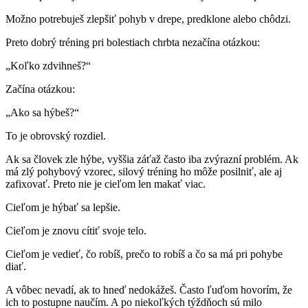
Možno potrebuješ zlepšiť pohyb v drepe, predklone alebo chôdzi.
Preto dobrý tréning pri bolestiach chrbta nezačína otázkou:
„Koľko zdvihneš?“
Začína otázkou:
„Ako sa hýbeš?“
To je obrovský rozdiel.
Ak sa človek zle hýbe, vyššia záťaž často iba zvýrazní problém. Ak
má zlý pohybový vzorec, silový tréning ho môže posilniť, ale aj
zafixovať. Preto nie je cieľom len makať viac.
Cieľom je hýbať sa lepšie.
Cieľom je znovu cítiť svoje telo.
Cieľom je vedieť, čo robíš, prečo to robíš a čo sa má pri pohybe
diať.
A vôbec nevadí, ak to hneď nedokážeš. Často ľuďom hovorím, že
ich to postupne naučím. A po niekoľkých týždňoch sú milo