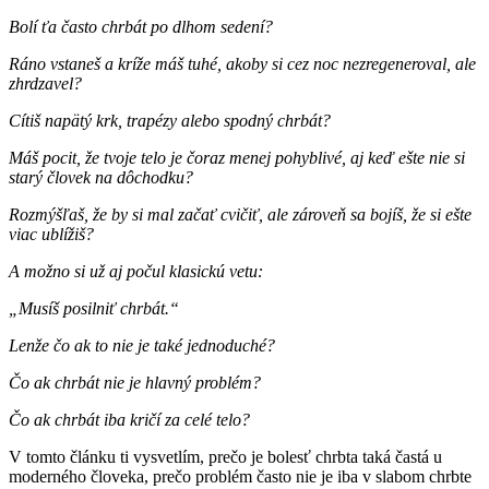
Bolí ťa často chrbát po dlhom sedení?
Ráno vstaneš a kríže máš tuhé, akoby si cez noc nezregeneroval, ale
zhrdzavel?
Cítiš napätý krk, trapézy alebo spodný chrbát?
Máš pocit, že tvoje telo je čoraz menej pohyblivé, aj keď ešte nie si
starý človek na dôchodku?
Rozmýšľaš, že by si mal začať cvičiť, ale zároveň sa bojíš, že si ešte
viac ublížiš?
A možno si už aj počul klasickú vetu:
„Musíš posilniť chrbát.“
Lenže čo ak to nie je také jednoduché?
Čo ak chrbát nie je hlavný problém?
Čo ak chrbát iba kričí za celé telo?
V tomto článku ti vysvetlím, prečo je bolesť chrbta taká častá u
moderného človeka, prečo problém často nie je iba v slabom chrbte