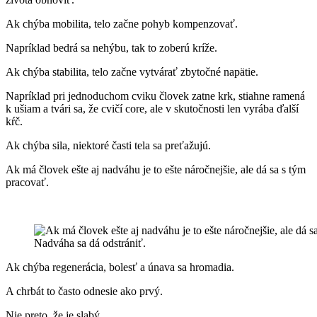
Ak chýba mobilita, telo začne pohyb kompenzovať.
Napríklad bedrá sa nehýbu, tak to zoberú kríže.
Ak chýba stabilita, telo začne vytvárať zbytočné napätie.
Napríklad pri jednoduchom cviku človek zatne krk, stiahne ramená
k ušiam a tvári sa, že cvičí core, ale v skutočnosti len vyrába ďalší
kŕč.
Ak chýba sila, niektoré časti tela sa preťažujú.
Ak má človek ešte aj nadváhu je to ešte náročnejšie, ale dá sa s tým
pracovať.
Nadváha sa dá odstrániť.
Ak chýba regenerácia, bolesť a únava sa hromadia.
A chrbát to často odnesie ako prvý.
Nie preto, že je slabý.