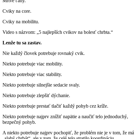
Mŕtve ťahy.
Cviky na core.
Cviky na mobilitu.
Video s názvom: „5 najlepších cvikov na bolesť chrbta.“
Lenže tu sa zastav.
Nie každý človek potrebuje rovnaký cvik.
Niekto potrebuje viac mobility.
Niekto potrebuje viac stability.
Niekto potrebuje silnejšie sedacie svaly.
Niekto potrebuje zlepšiť dýchanie.
Niekto potrebuje prestať tlačiť každý pohyb cez kríže.
Niekto potrebuje najprv znížiť napätie a naučiť telo jednoduchý,
bezpečný pohyb.
A niekto potrebuje najprv pochopiť, že problém nie je v tom, že má
„slabý chrbát“, ale v tom, že celé telo stratilo koordináciu.