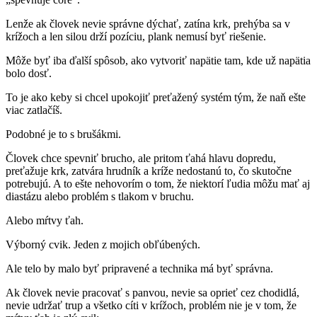
Lenže ak človek nevie správne dýchať, zatína krk, prehýba sa v
krížoch a len silou drží pozíciu, plank nemusí byť riešenie.
Môže byť iba ďalší spôsob, ako vytvoriť napätie tam, kde už napätia
bolo dosť.
To je ako keby si chcel upokojiť preťažený systém tým, že naň ešte
viac zatlačíš.
Podobné je to s brušákmi.
Človek chce spevniť brucho, ale pritom ťahá hlavu dopredu,
preťažuje krk, zatvára hrudník a kríže nedostanú to, čo skutočne
potrebujú. A to ešte nehovorím o tom, že niektorí ľudia môžu mať aj
diastázu alebo problém s tlakom v bruchu.
Alebo mŕtvy ťah.
Výborný cvik. Jeden z mojich obľúbených.
Ale telo by malo byť pripravené a technika má byť správna.
Ak človek nevie pracovať s panvou, nevie sa oprieť cez chodidlá,
nevie udržať trup a všetko cíti v krížoch, problém nie je v tom, že