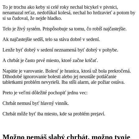
To je trochu ako keby si celé roky nechal bicykel v pivnici,
nenamazal reťaz, nedofúkal kolesá, nechal ho hrdzavieť a potom by
si sa čudoval, že nejde hladko.
Telo je živý systém. Prispôsobuje sa tomu, čo robíš najčastejšie.
Ak najčastejšie sedíš, telo sa stáva dobré v sedení.
Lenže byť dobrý v sedení neznamená byť dobrý v pohybe.
A chrbát je často prvé miesto, ktoré začne kričať.
Napätie je varovanie. Bolesť je hranica, ktorá už bola prekročená.
Dlhodobé ignorovanie bolesti alebo jej neustále potláčanie
tabletkami problém nevyrieši. Iba stíši alarm, ale požiar ostáva.
Preto je veľmi dôležité pochopiť jednu vec:
Chrbát nemusí byť hlavný vinník.
Chrbát môže byť iba miesto, kde sa problém prejaví.
Možno nemáš slabý chrbát, možno tvoje