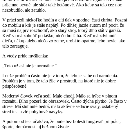
príjemne pevné, ale skôr také betónové. Ako keby sa telo cez noc
nezobudilo, ale zatuhlo.
V práci sedí niekoľko hodín a cíti tlak v spodnej časti chrbta. Pozerá
do mobilu a krk je stále napätý. Po dlhšej jazde autom má pocit, že
sa musí najprv rozchodiť, ako starý stroj, ktorý dlho stál v garáži.
Keď sa má zohnúť po tašku, niečo ho ťahá. Keď má zdvihnúť
dieťa, nákup alebo niečo zo zeme, urobí to opatrne, lebo nevie, ako
telo zareaguje.
A vtedy príde myšlienka:
„Toto už asi nie je normálne.“
Lenže problém často nie je v tom, že telo je slabé od narodenia.
Problém je v tom, že telo žije v prostredí, na ktoré nie je dobre
prispôsobené.
Moderný človek veľa sedí. Málo chodí. Málo sa hýbe v plnom
rozsahu. Dlho pozerá do obrazoviek. Často dýcha plytko. Je často v
strese. Má stuhnuté bedrá, málo aktívne sedacie svaly, oslabený
stred tela a zlé pohybové návyky.
A potom od tela očakáva, že bude bez bolesti fungovať pri práci,
športe, domácnosti aj bežnom živote.