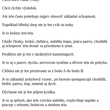
Chcú rýchly výsledok.
Ale telo často potrebuje najprv obnoviť základné schopnosti.
Napríklad hlboký drep nie je len cvik na nohy.
Je to krásny test tela.
Ukáže členky, bedrá, chrbticu, stabilitu trupu, prácu panvy, chodidlá
aj schopnosť tela dostať sa prirodzene k zemi.
Predklon nie je len o skrátených hamstringoch.
Je to aj o panve, dychu, nervovom systéme a dôvere tela do pohybu.
Chôdza nie je len presúvanie sa z bodu A do bodu B.
Je to základný pohybový vzorec, pri ktorom spolupracujú chodidlá,
bedrá, panva, trup, ramená aj dych.
Dýchanie nie je len príjem kyslíka.
Je to aj spôsob, ako telo vytvára stabilitu, ovplyvňuje napätie a
pracuje s rebrami, bránicou a stredom tela.