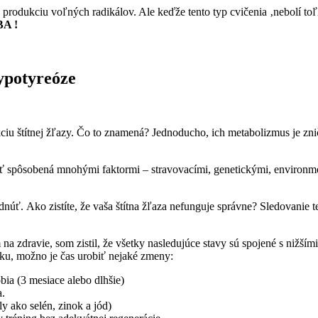
produkciu voľných radikálov. Ale keďže tento typ cvičenia ‚nebolí toľk
A !
hypotyreóze
ciu štítnej žľazy. Čo to znamená? Jednoducho, ich metabolizmus je znič
 spôsobená mnohými faktormi – stravovacími, genetickými, environmentá
Ako zistíte, že vaša štítna žľaza nefunguje správne? Sledovanie teles
na zdravie, som zistil, že všetky nasledujúce stavy sú spojené s niž
tuku, možno je čas urobiť nejaké zmeny:
ia (3 mesiace alebo dlhšie)
a.
 ako selén, zinok a jód)