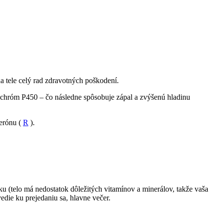
a tele celý rad zdravotných poškodení.
ytochróm P450 – čo následne spôsobuje zápal a zvýšenú hladinu
terónu (
R
).
ku (telo má nedostatok dôležitých vitamínov a minerálov, takže vaša
edie ku prejedaniu sa, hlavne večer.