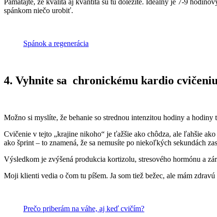
Pamätajte, že kvalita aj kvantita sú tu dôležité. Ideálny je 7-9 hod
spánkom niečo urobiť.
Spánok a regenerácia
4. Vyhnite sa chronickému kardio cvičeniu
Možno si myslíte, že behanie so strednou intenzitou hodiny a hodiny
Cvičenie v tejto „krajine nikoho“ je ťažšie ako chôdza, ale ľahšie ako 
ako šprint – to znamená, že sa nemusíte po niekoľkých sekundách zas
Výsledkom je zvýšená produkcia kortizolu, stresového hormónu a zár
Moji klienti vedia o čom tu píšem. Ja som tiež bežec, ale mám zdravú
Prečo priberám na váhe, aj keď cvičím?