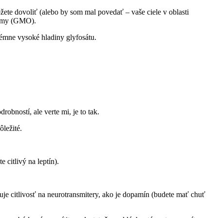
ôžete dovoliť (alebo by som mal povedať – vaše ciele v oblasti
nizmy (GMO).
rémne vysoké hladiny glyfosátu.
bností, ale verte mi, je to tak.
ôležité.
 citlivý na leptín).
žuje citlivosť na neurotransmitery, ako je dopamín (budete mať chuť