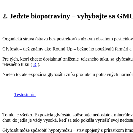
2. Jedzte biopotraviny – vyhýbajte sa GM
Organická strava (strava bez postrekov) s nízkym obsahom pesticídov
Glyfosát – tiež známy ako Round Up – bežne ho používajú farmári a pe
Pre tých, ktorí chcete dosiahnuť zníženie telesného tuku, sa glyfosá
telesného tuku (
R
).
Nielen to, ale expozícia glyfosátu zníži produkciu pohlavných horm
Testosterón
To nie je všetko. Expozícia glyfosátu spôsobuje nedostatok minerálov
chuť do jedla je vždy vysoká, keď sa telo pokúša vyriešiť svoj nedost
Glyfosát môže spôsobiť hypotyreózu – stav spojený s prírastkom hmo