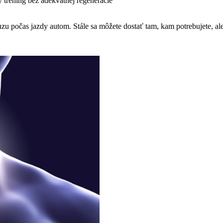
y tréning bez adekvátnej regenerácie
 počas jazdy autom. Stále sa môžete dostať tam, kam potrebujete, ale 