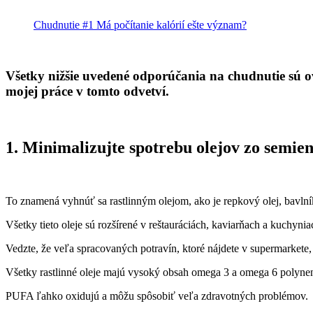
Chudnutie #1 Má počítanie kalórií ešte význam?
Všetky nižšie uvedené odporúčania na chudnutie sú o
mojej práce v tomto odvetví.
1. Minimalizujte spotrebu olejov zo semi
To znamená vyhnúť sa rastlinným olejom, ako je repkový olej, bavlníko
Všetky tieto oleje sú rozšírené v reštauráciách, kaviarňach a kuchyn
Vedzte, že veľa spracovaných potravín, ktoré nájdete v supermarkete
Všetky rastlinné oleje majú vysoký obsah omega 3 a omega 6 polyn
PUFA ľahko oxidujú a môžu spôsobiť veľa zdravotných problémov.