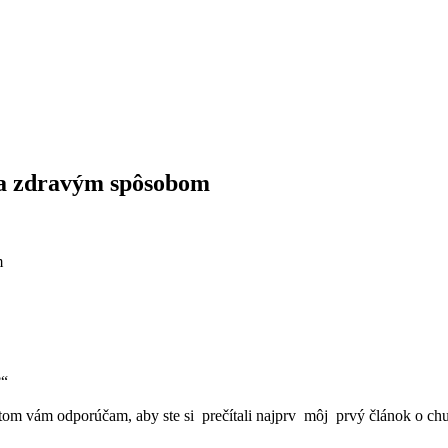
 a zdravým spôsobom
m
?“
otom vám odporúčam, aby ste si prečítali najprv môj prvý článok o chu