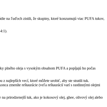
údie na ľuďoch zistili, že skupiny, ktoré konzumujú viac PUFA tukov,
4:1).
aštičky plného oleja s vysokým obsahom PUFA a popíjajú ho počas
 najlepších vecí, ktoré môžete urobiť, aby ste stratili tuk.
ca zmeníte reštaurácie (veľa reštaurácií varí s rastlinnými olejmi
e na prirodzenejší tuk, ako je kokosový olej, ghee, olivový olej alebo