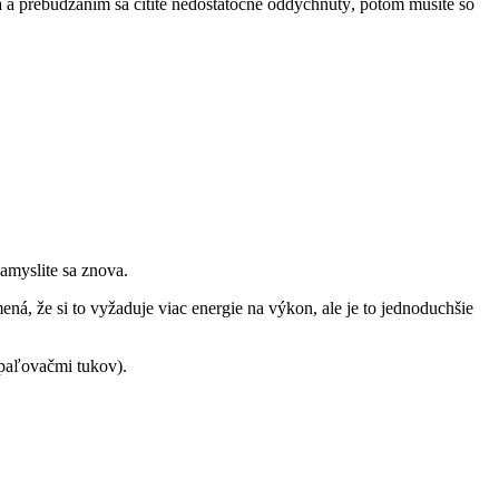
sa a prebúdzaním sa cítite nedostatočne oddýchnutý, potom musíte so
amyslite sa znova.
mená, že si to vyžaduje viac energie na výkon, ale je to jednoduchšie
spaľovačmi tukov).