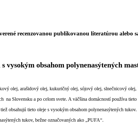
verené recenzovanou publikovanou literatúrou alebo s
en s vysokým obsahom polynenasýtených mas
vý olej, arašidový olej, kukuričný olej, sójový olej, slnečnicový olej
iach na Slovensku a po celom svete. A väčšina domácností používa tiet
, tiež obsahujú tieto oleje s vysokým obsahom polynenasýtených tukov.
enasýtených tukov, bežne označovaných ako „PUFA“.