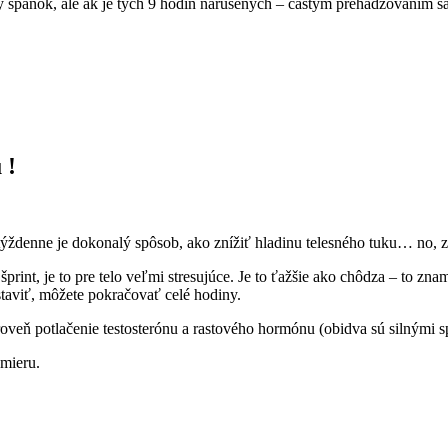
inový spánok, ale ak je tých 9 hodín narušených – častým prehadzovaním 
 !
 týždenne je dokonalý spôsob, ako znížiť hladinu telesného tuku… no, z
šprint, je to pre telo veľmi stresujúce. Je to ťažšie ako chôdza – to zna
taviť, môžete pokračovať celé hodiny.
oveň potlačenie testosterónu a rastového hormónu (obidva sú silnými 
 mieru.