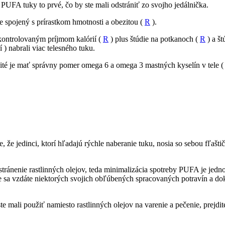
o PUFA tuky to prvé, čo by ste mali odstrániť zo svojho jedálnička.
e spojený s prírastkom hmotnosti a obezitou (
R
).
 kontrolovaným príjmom kalórií (
R
) plus štúdie na potkanoch (
R
) a št
) nabrali viac telesného tuku.
ité je mať správny pomer omega 6 a omega 3 mastných kyselín v tele ( 
me, že jedinci, ktorí hľadajú rýchle naberanie tuku, nosia so sebou fľ
ánenie rastlinných olejov, teda minimalizácia spotreby PUFA je jednou z
 sa vzdáte niektorých svojich obľúbených spracovaných potravín a dokon
te mali použiť namiesto rastlinných olejov na varenie a pečenie, prejdit