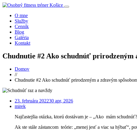
O mne
Služby
Cenník
Blog
Galéria
Kontakt
Chudnutie #2 Ako schudnúť prirodzeným
Domov
//
Chudnutie #2 Ako schudnúť prirodzeným a zdravým spôsobo
23. februára 2022
30 apr, 2026
mirek
Najčastejšia otázka, ktorú dostávam je – „Ako mám schudnúť
Ak ste stále zástancom teórie: „menej jesť a viac sa hýbať“, p