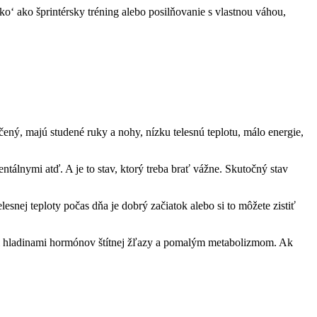
o‘ ako šprintérsky tréning alebo posilňovanie s vlastnou váhou,
ený, majú studené ruky a nohy, nízku telesnú teplotu, málo energie,
lnymi atď. A je to stav, ktorý treba brať vážne. Skutočný stav
nej teploty počas dňa je dobrý začiatok alebo si to môžete zistiť
šími hladinami hormónov štítnej žľazy a pomalým metabolizmom. Ak