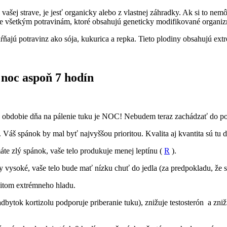
vašej strave, je jesť organicky alebo z vlastnej záhradky. Ak si to nem
ýbate všetkým potravinám, ktoré obsahujú geneticky modifikované orga
ajú potravinz ako sója, kukurica a repka. Tieto plodiny obsahujú ext
ú noc aspoň 7 hodín
ie obdobie dňa na pálenie tuku je NOC! Nebudem teraz zachádzať do podro
Váš spánok by mal byť najvyššou prioritou. Kvalita aj kvantita sú tu d
te zlý spánok, vaše telo produkuje menej leptínu (
R
).
y vysoké, vaše telo bude mať nízku chuť do jedla (za predpokladu, že ste
ocitom extrémneho hladu.
dbytok kortizolu podporuje priberanie tuku), znižuje testosterón a zni