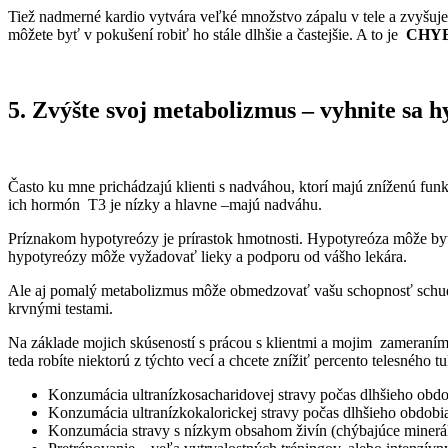
Tiež nadmerné kardio vytvára veľké množstvo zápalu v tele a zvyšuje 
môžete byť v pokušení robiť ho stále dlhšie a častejšie. A to je
CHYB
5. Zvýšte svoj metabolizmus – vyhnite sa 
Často ku mne prichádzajú klienti s nadváhou, ktorí majú zníženú funk
ich hormón T3 je nízky a hlavne –majú nadváhu.
Príznakom hypotyreózy je prírastok hmotnosti. Hypotyreóza môže byť
hypotyreózy môže vyžadovať lieky a podporu od vášho lekára.
Ale aj pomalý metabolizmus môže obmedzovať vašu schopnosť schudnúť. 
krvnými testami.
Na základe mojich skúseností s prácou s klientmi a mojim zameraním 
teda robíte niektorú z týchto vecí a chcete znížiť percento telesného 
Konzumácia ultranízkosacharidovej stravy počas dlhšieho obdob
Konzumácia ultranízkokalorickej stravy počas dlhšieho obdobi
Konzumácia stravy s nízkym obsahom živín (chýbajúce minerály