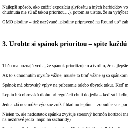
Najlepší spôsob, ako znížiť expozíciu glyfosátu a iných herbicídov vo 
chudnutia nie sú až takou prioritou…), potom sa uistite, že sa vyh
GMO plodiny – tiež nazývané „plodiny pripravené na Round up“ zahŕň
3. Urobte si spánok prioritou – spite každ
Tí čo ma poznajú vedia, že spánok prioritizujem a tvrdím, že najlepš
Ak to s chudnutím myslíte vážne, musíte to brať vážne aj so spánkom. 
Spánok má obrovský vplyv na priberanie (alebo úbytok tuku). Keď má
Leptín hrá obrovskú úlohu pri regulácii chuti do jedla – keď sú hladin
Jedna zlá noc môže výrazne znížiť hladinu leptínu – zobudíte sa s p
Nielen to, ale nedostatok spánku zvyšuje stresový hormón kortizol (na
na nezdravé jedlo- napr. na sacharidy)