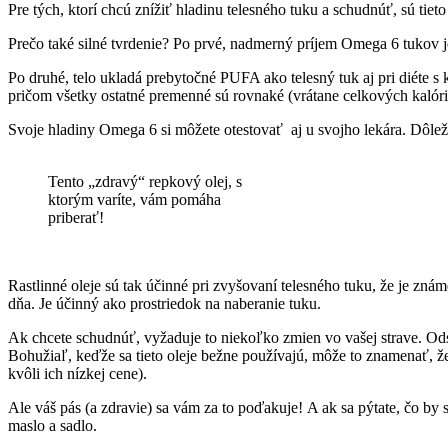
Pre tých, ktorí chcú znížiť hladinu telesného tuku a schudnúť, sú tiet
Prečo také silné tvrdenie? Po prvé, nadmerný príjem Omega 6 tukov j
Po druhé, telo ukladá prebytočné PUFA ako telesný tuk aj pri diéte s
pričom všetky ostatné premenné sú rovnaké (vrátane celkových kalórií 
Svoje hladiny Omega 6 si môžete otestovať aj u svojho lekára. Dôlež
Tento „zdravý“ repkový olej, s
ktorým varíte, vám pomáha
priberať!
Rastlinné oleje sú tak účinné pri zvyšovaní telesného tuku, že je zná
dňa. Je účinný ako prostriedok na naberanie tuku.
Ak chcete schudnúť, vyžaduje to niekoľko zmien vo vašej strave. Odstr
Bohužiaľ, keďže sa tieto oleje bežne používajú, môže to znamenať, že
kvôli ich nízkej cene).
Ale váš pás (a zdravie) sa vám za to poďakuje! A ak sa pýtate, čo by s
maslo a sadlo.