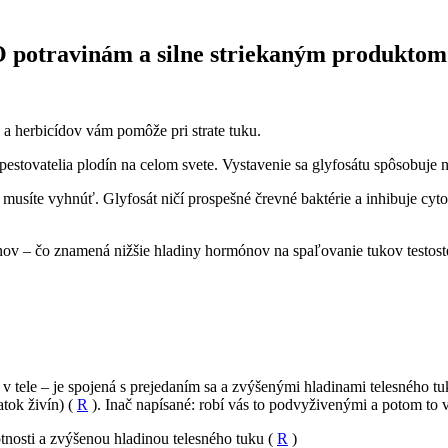
O potravinám a silne striekaným produktom
 a herbicídov vám pomôže pri strate tuku.
stovatelia plodín na celom svete. Vystavenie sa glyfosátu spôsobuje n
tu musíte vyhnúť. Glyfosát ničí prospešné črevné baktérie a inhibuje c
ónov – čo znamená nižšie hladiny hormónov na spaľovanie tukov testos
 v tele – je spojená s prejedaním sa a zvýšenými hladinami telesného tu
atok živín) (
R
). Inač napísané: robí vás to podvyživenými a potom to v
tnosti a zvýšenou hladinou telesného tuku (
R
)