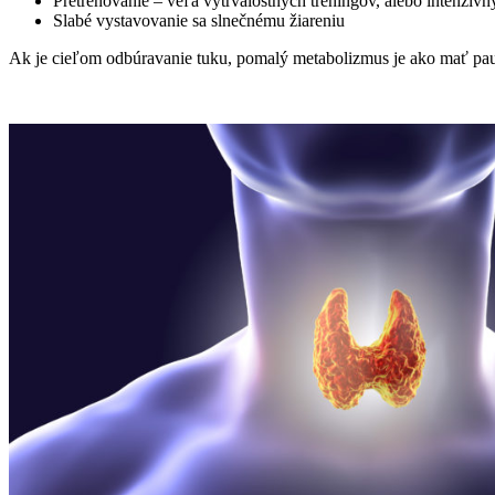
Pretrénovanie – veľa vytrvalostných tréningov, alebo intenzívn
Slabé vystavovanie sa slnečnému žiareniu
Ak je cieľom odbúravanie tuku, pomalý metabolizmus je ako mať pauzu